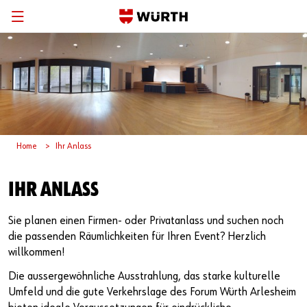
Zurück
Zurück
Zurück
Öffnungszeiten
Aktuelle Ausstellung
Deutsch
Preise
Inklusive Ausstellung
Anreise
Skulpturengarten
Home
Ihr Anlass
Kontaktformular
Vergangene Ausstellungen
IHR ANLASS
Sie planen einen Firmen- oder Privatanlass und suchen noch
die passenden Räumlichkeiten für Ihren Event? Herzlich
willkommen!
Die aussergewöhnliche Ausstrahlung, das starke kulturelle
Umfeld und die gute Verkehrslage des Forum Würth Arlesheim