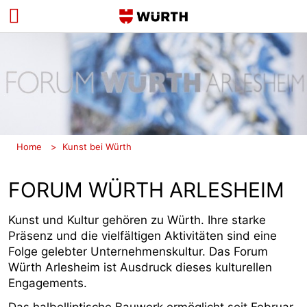
Zurück
Zurück
Zurück
Öffnungszeiten
Aktuelle Ausstellung
Deutsch
Preise
Inklusive Ausstellung
Anreise
Skulpturengarten
Home
Kunst bei Würth
Kontaktformular
Vergangene Ausstellungen
FORUM WÜRTH ARLESHEIM
Kunst und Kultur gehören zu Würth. Ihre starke
Präsenz und die vielfältigen Aktivitäten sind eine
Folge gelebter Unternehmenskultur. Das Forum
Würth Arlesheim ist Ausdruck dieses kulturellen
Engagements.